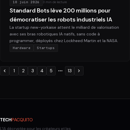
10 juin 2026
3 min de lecture
Standard Bots lève 200 millions pour
démocratiser les robots industriels IA
La startup new-yorkaise atteint le milliard de valorisation
avec ses bras robotiques IA natifs, sans code à
programmer, déployés chez Lockheed Martin et la NASA.
Hardware
Startups
1
2
3
4
5
13
PACQUITO
TECH
L'IA décryptée pour les créateurs et les