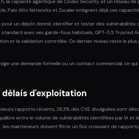
5.5, la capacité agentique de Codex Security, et un réseau de
cle, Palo Alto Networks et Zscaler intègrent déjà ces capacités
our un dépôt donné, identifier et tester des vulnérabilités d
5 standard avec ses garde-fous habituels, GPT-5.5 Trusted Ac
on et la validation contrôlée. Ce dernier niveau reste le plu
xige une demande formelle ou un contact commercial, ce qui en
élais d'exploitation
ieurs rapports récents, 28,3% des CVE divulguées sont déso
bre entre le volume de vulnérabilités identifiées par IA et l
 : les mainteneurs doivent filtrer un flux croissant de rappor