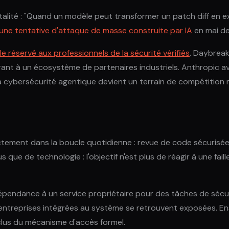
lité : "Quand un modèle peut transformer un patch diff en ex
une tentative d'attaque de masse construite par IA
en mai der
e réservé aux professionnels de la sécurité vérifiés
. Daybreak
vrant à un écosystème de partenaires industriels. Anthropic a
a cybersécurité agentique devient un terrain de compétition 
ctement dans la boucle quotidienne : revue de code sécurisé
e de technologie : l'objectif n'est plus de réagir à une faille s
épendance à un service propriétaire pour des tâches de sécur
 entreprises intégrées au système se retrouvent exposées. Ens
xclus du mécanisme d'accès formel.