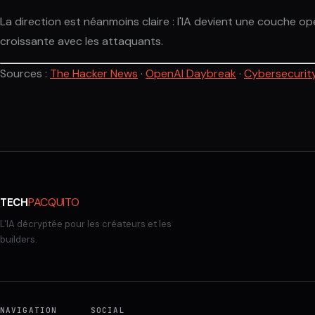
La direction est néanmoins claire : l'IA devient une couche opé
croissante avec les attaquants.
Sources :
The Hacker News
·
OpenAI Daybreak
·
Cybersecurit
PACQUITO
TECH
L'IA décryptée pour les créateurs et les
builders.
NAVIGATION
SOCIAL