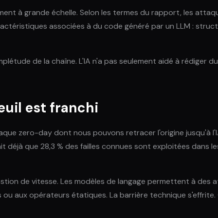
ment à grande échelle. Selon les termes du rapport, les attaq
caractéristiques associées à du code généré par un LLM : stru
létude de la chaîne. L'IA n'a pas seulement aidé à rédiger du c
euil est franchi
haque zero-day dont nous pouvons retracer l'origine jusqu'à l'
t déjà que 28,3 % des failles connues sont exploitées dans les
 question de vitesse. Les modèles de langage permettent à de
 ou aux opérateurs étatiques. La barrière technique s'effrite. 