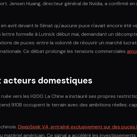
xport. Jensen Huang, directeur général de Nvidia, a confirmé 
en avril devant le Sénat qu'aucune puce n'avait encore été v
 lettre formelle à Lutnick début mai, demandant un décompte p
tions de puces: entre la volonté de réouvrir un marché lucrati
 nationale. Ce débat prolonge les tensions commerciales
amor
ux acteurs domestiques
 ruée vers les H200. La Chine a instauré ses propres restrict
scend 910B occupent le terrain avec des ambitions réelles: cap
chinois.
DeepSeek V4, entraîné exclusivement sur des puces
atériel américain. Ce signal a accéléré les investissements c