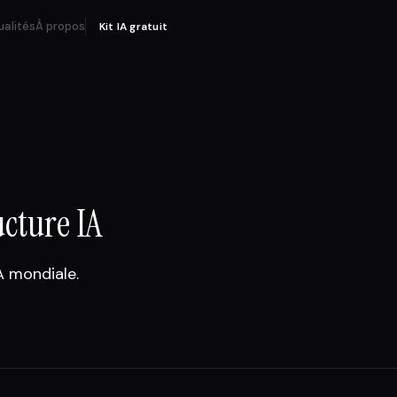
ualités
À propos
Kit IA gratuit
ucture IA
A mondiale.