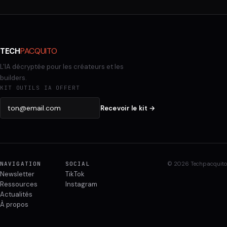
PACQUITO
TECH
L'IA décryptée pour les créateurs et les
builders.
KIT OUTILS IA OFFERT
Recevoir le kit →
NAVIGATION
SOCIAL
© 2026 Techpacquito
Newsletter
TikTok
Ressources
Instagram
Actualités
À propos