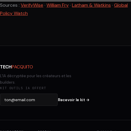
Sources :
VerifyWise
·
William Fry
·
Latham & Watkins
·
Global
Policy Watch
PACQUITO
TECH
L'IA décryptée pour les créateurs et les
builders.
KIT OUTILS IA OFFERT
Recevoir le kit →