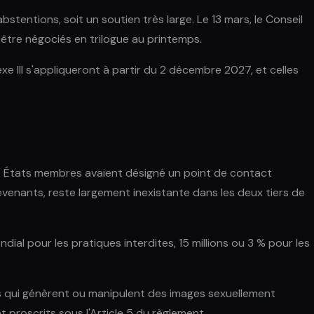
tentions, soit un soutien très large. Le 13 mars, le Conseil
t être négociés en trilogue au printemps.
xe III s'appliqueront à partir du 2 décembre 2027, et celles
 27 États membres avaient désigné un point de contact
trevenants, reste largement inexistante dans les deux tiers de
dial pour les pratiques interdites, 15 millions ou 3 % pour les
tils qui génèrent ou manipulent des images sexuellement
t proscrits sous l'Article 5 du règlement.