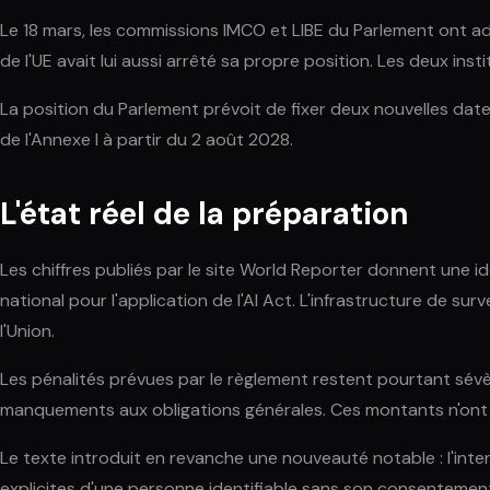
Le 18 mars, les commissions IMCO et LIBE du Parlement ont ado
de l'UE avait lui aussi arrêté sa propre position. Les deux ins
La position du Parlement prévoit de fixer deux nouvelles dates
de l'Annexe I à partir du 2 août 2028.
L'état réel de la préparation
Les chiffres publiés par le site World Reporter donnent une i
national pour l'application de l'AI Act. L'infrastructure de s
l'Union.
Les pénalités prévues par le règlement restent pourtant sévères
manquements aux obligations générales. Ces montants n'ont p
Le texte introduit en revanche une nouveauté notable : l'inte
explicites d'une personne identifiable sans son consentement. 