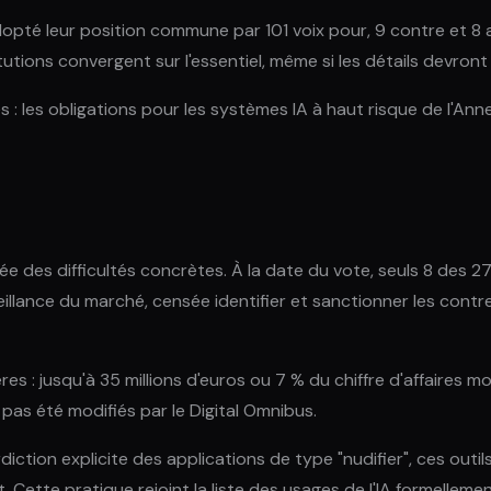
pté leur position commune par 101 voix pour, 9 contre et 8 abs
titutions convergent sur l'essentiel, même si les détails devron
 : les obligations pour les systèmes IA à haut risque de l'Anne
dée des difficultés concrètes. À la date du vote, seuls 8 des
urveillance du marché, censée identifier et sanctionner les con
 : jusqu'à 35 millions d'euros ou 7 % du chiffre d'affaires mon
as été modifiés par le Digital Omnibus.
rdiction explicite des applications de type "nudifier", ces ou
Cette pratique rejoint la liste des usages de l'IA formellemen