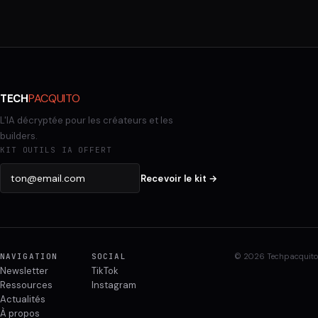
PACQUITO
TECH
L'IA décryptée pour les créateurs et les
builders.
KIT OUTILS IA OFFERT
Recevoir le kit →
NAVIGATION
SOCIAL
© 2026 Techpacquito
Newsletter
TikTok
Ressources
Instagram
Actualités
À propos