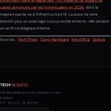
s'inscrivent dans la vague des 700 milliards de dollars de
capex annoncés par les hyperscalers en 2026
, dont la
majeure partie va à l'infrastructure IA. La puce ne sera
bientôt plus un avantage concurrentiel externe : elle devient
un actif stratégique interne.
Sources :
TechTimes
·
Tom's Hardware
·
Introl Blog
·
Oplexa
PACQUITO
TECH
L'IA décryptée pour les créateurs et les
builders.
KIT OUTILS IA OFFERT