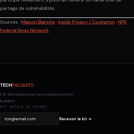
partage de vulnérabilités.
Sources :
Maison Blanche
·
Inside Privacy / Covington
·
NPR
·
Federal News Network
PACQUITO
TECH
L'IA décryptée pour les créateurs et les
builders.
KIT OUTILS IA OFFERT
Recevoir le kit →