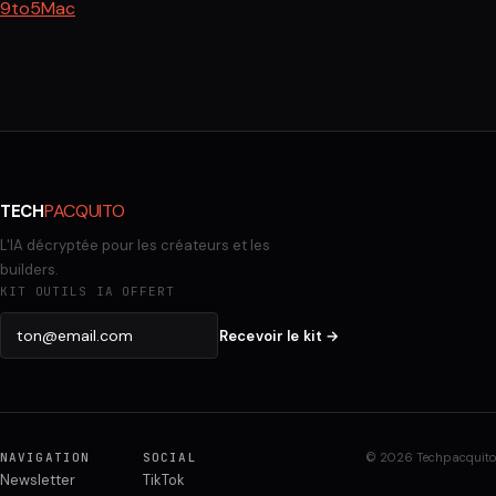
9to5Mac
PACQUITO
TECH
L'IA décryptée pour les créateurs et les
builders.
KIT OUTILS IA OFFERT
Recevoir le kit →
NAVIGATION
SOCIAL
© 2026 Techpacquito
Newsletter
TikTok