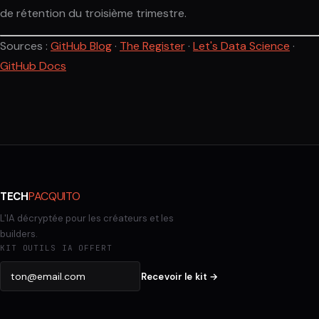
de rétention du troisième trimestre.
Sources :
GitHub Blog
·
The Register
·
Let's Data Science
·
GitHub Docs
PACQUITO
TECH
L'IA décryptée pour les créateurs et les
builders.
KIT OUTILS IA OFFERT
Recevoir le kit →