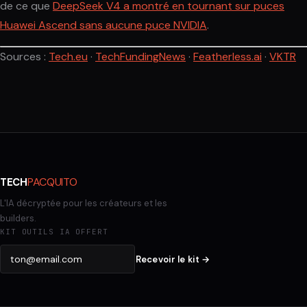
de ce que
DeepSeek V4 a montré en tournant sur puces
Huawei Ascend sans aucune puce NVIDIA
.
Sources :
Tech.eu
·
TechFundingNews
·
Featherless.ai
·
VKTR
PACQUITO
TECH
L'IA décryptée pour les créateurs et les
builders.
KIT OUTILS IA OFFERT
Recevoir le kit →