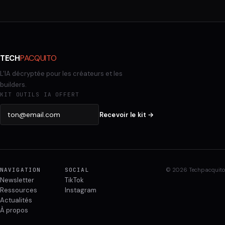
PACQUITO
TECH
L'IA décryptée pour les créateurs et les
builders.
KIT OUTILS IA OFFERT
Recevoir le kit →
NAVIGATION
SOCIAL
© 2026 Techpacquito
Newsletter
TikTok
Ressources
Instagram
Actualités
À propos