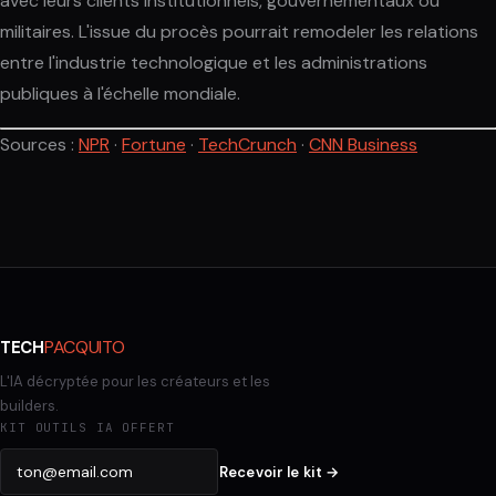
avec leurs clients institutionnels, gouvernementaux ou
militaires. L'issue du procès pourrait remodeler les relations
entre l'industrie technologique et les administrations
publiques à l'échelle mondiale.
Sources :
NPR
·
Fortune
·
TechCrunch
·
CNN Business
PACQUITO
TECH
L'IA décryptée pour les créateurs et les
builders.
KIT OUTILS IA OFFERT
Recevoir le kit →