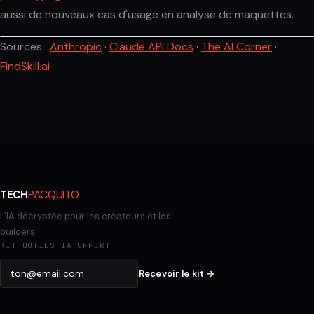
aussi de nouveaux cas d'usage en analyse de maquettes.
Sources :
Anthropic
·
Claude API Docs
·
The AI Corner
·
FindSkill.ai
PACQUITO
TECH
L'IA décryptée pour les créateurs et les
builders.
KIT OUTILS IA OFFERT
Recevoir le kit →