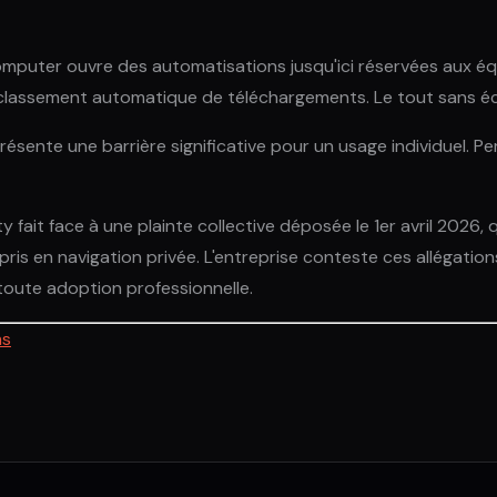
puter ouvre des automatisations jusqu'ici réservées aux équi
classement automatique de téléchargements. Le tout sans écr
eprésente une barrière significative pour un usage individuel. P
xity fait face à une plainte collective déposée le 1er avril 20
ris en navigation privée. L'entreprise conteste ces allégation
toute adoption professionnelle.
ms