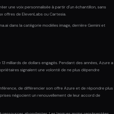
r une voix personnalisée à partir d'un échantillon, sans
ux offres de ElevenLabs ou Cartesia.
na.ai dans la catégorie modèles image, derrière Gemini et
 13 milliards de dollars engagés. Pendant des années, Azure a
opriétaires signalent une volonté de ne plus dépendre
férence, de différencier son offre Azure et de répondre plus
eprises négocient un renouvellement de leur accord de
s à ressources abondantes. Les langues moins représentées