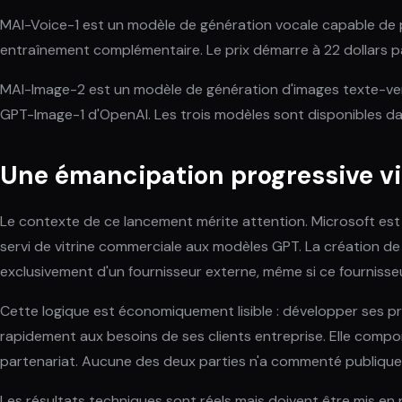
MAI-Voice-1 est un modèle de génération vocale capable de pr
entraînement complémentaire. Le prix démarre à 22 dollars pa
MAI-Image-2 est un modèle de génération d'images texte-vers-
GPT-Image-1 d'OpenAI. Les trois modèles sont disponibles da
Une émancipation progressive v
Le contexte de ce lancement mérite attention. Microsoft est 
servi de vitrine commerciale aux modèles GPT. La création de
exclusivement d'un fournisseur externe, même si ce fournisseu
Cette logique est économiquement lisible : développer ses pr
rapidement aux besoins de ses clients entreprise. Elle compo
partenariat. Aucune des deux parties n'a commenté publiqu
Les résultats techniques sont réels mais doivent être mis e