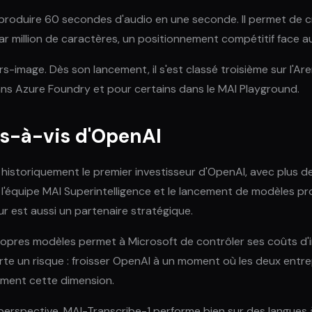
oduire 60 secondes d'audio en une seconde. Il permet de crée
r million de caractères, un positionnement compétitif face a
image. Dès son lancement, il s'est classé troisième sur l'Are
ns Azure Foundry et pour certains dans le MAI Playground.
is-à-vis d'OpenAI
historiquement le premier investisseur d'OpenAI, avec plus de
 l'équipe MAI Superintelligence et le lancement de modèles pr
r est aussi un partenaire stratégique.
opres modèles permet à Microsoft de contrôler ses coûts d'in
rte un risque : froisser OpenAI à un moment où les deux entr
ement cette dimension.
n perspective. MAI-Transcribe-1 performe bien sur des langue