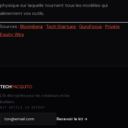
physique sur laquelle tournent tous les modèles qui
alimentent vos outils.
Sources :
Bloomberg
·
Tech Startups
·
GuruFocus
·
Private
Equity Wire
PACQUITO
TECH
L'IA décryptée pour les créateurs et les
builders.
KIT OUTILS IA OFFERT
Recevoir le kit →