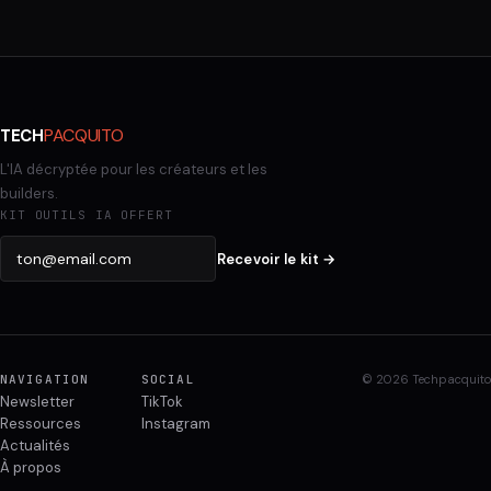
PACQUITO
TECH
L'IA décryptée pour les créateurs et les
builders.
KIT OUTILS IA OFFERT
Recevoir le kit →
NAVIGATION
SOCIAL
© 2026 Techpacquito
Newsletter
TikTok
Ressources
Instagram
Actualités
À propos