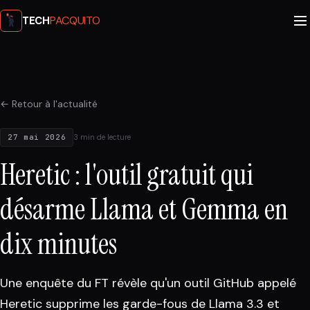
PACQUITO
TECH
← Retour à l'actualité
27 mai 2026
3 min de lecture
Heretic : l'outil gratuit qui
désarme Llama et Gemma en
dix minutes
Une enquête du FT révèle qu'un outil GitHub appelé
Heretic supprime les garde-fous de Llama 3.3 et