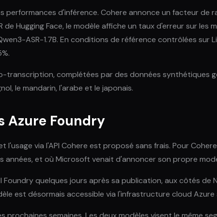
 performances d'inférence. Cohere annonce un facteur de rapi
R de Hugging Face, le modèle affiche un taux d'erreur sur le
Qwen3-ASR-1.7B. En conditions de référence contrôlées sur Li
5%.
-transcription, complétées par des données synthétiques géné
gnol, le mandarin, l'arabe et le japonais.
ns Azure Foundry
 l'usage via l'API Cohere est proposé sans frais. Pour Cohere,
s années, et où Microsoft venait d'annoncer son propre modèle
AI Foundry quelques jours après sa publication, aux côtés de
dèle est désormais accessible via l'infrastructure cloud Azur
es prochaines semaines. Les deux modèles visent le même seg