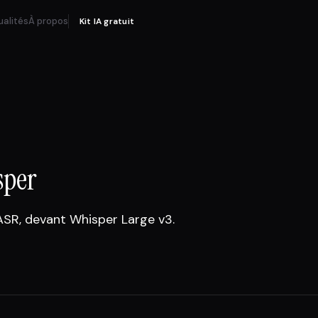
ualités
À propos
Kit IA gratuit
sper
ASR, devant Whisper Large v3.