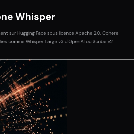
rône Whisper
ment sur Hugging Face sous licence Apache 2.0, Cohere
lies comme Whisper Large v3 d'OpenAI ou Scribe v2