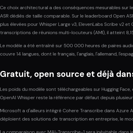
Ce choix architectural a des conséquences mesurables sur les
ASR dédiés de taille comparable. Sur le leaderboard Open AS
plus élevées pour Whisper Large v3, ElevenLabs Scribe v2 et 
transcriptions de réunions multi-locuteurs (AMI), il atteint 8,1
Le modèle a été entraîné sur 500 000 heures de paires audio
couvre 14 langues, dont le français, l'anglais, l'allemand, l'espa
Gratuit, open source et déjà da
Les poids du modèle sont téléchargeables sur Hugging Face, et
OpenAI Whisper reste la référence par défaut depuis plusieur
Microsoft a d'ailleurs intégré Cohere Transcribe dans Azure 
déploient des solutions de transcription en entreprise, le mo
La comparaison avec MAI-Transcribe-1 sera inévitable dans l