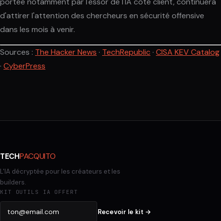
portée notamment par l'essor de l'IA côté client, continuera
d'attirer l'attention des chercheurs en sécurité offensive
dans les mois à venir.
Sources :
The Hacker News
·
TechRepublic
·
CISA KEV Catalog
·
CyberPress
PACQUITO
TECH
L'IA décryptée pour les créateurs et les
builders.
KIT OUTILS IA OFFERT
Recevoir le kit →